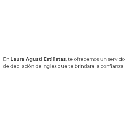
En
Laura Agustí Estilistas
, te ofrecemos un servicio
de depilación de ingles que te brindará la confianza
y comodidad que mereces en Almazora. ¡Descubre la
excelencia y la satisfacción del cliente con nosotros
en Almazora
!
¿Buscas una piel suave y libre de vello en
Almazora
?